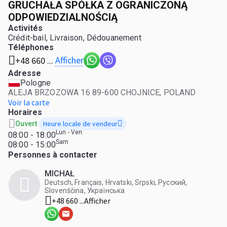
GRUCHAŁA SPÓŁKA Z OGRANICZONĄ
ODPOWIEDZIALNOŚCIĄ
Activités
Crédit-bail, Livraison, Dédouanement
Téléphones
Afficher
+48 660 ...
Adresse
Pologne
ALEJA BRZOZOWA 16 89-600 CHOJNICE, POLAND
Voir la carte
Horaires
Heure locale de vendeur
Ouvert
Lun - Ven
08:00 - 18:00
Sam
08:00 - 15:00
Personnes à contacter
MICHAŁ
Deutsch, Français, Hrvatski, Srpski, Русский,
Slovenščina, Українська
+48 660 ...
Afficher