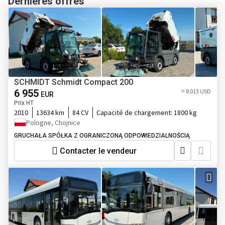
Dernières offres
SCHMIDT Schmidt Compact 200
6 955
≈ 8 013 USD
EUR
Prix HT
2010
13634 km
84 CV
Capacité de chargement:
1800 kg
Pologne, Chojnice
GRUCHAŁA SPÓŁKA Z OGRANICZONĄ ODPOWIEDZIALNOŚCIĄ
Contacter le vendeur