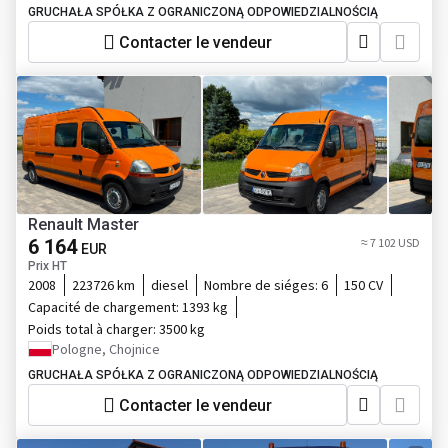
GRUCHAŁA SPÓŁKA Z OGRANICZONĄ ODPOWIEDZIALNOŚCIĄ
Contacter le vendeur
Renault Master
6 164
≈ 7 102 USD
EUR
Prix HT
2008
223726 km
diesel
Nombre de siéges:
6
150 CV
Capacité de chargement:
1393 kg
Poids total à charger:
3500 kg
Pologne, Chojnice
GRUCHAŁA SPÓŁKA Z OGRANICZONĄ ODPOWIEDZIALNOŚCIĄ
Contacter le vendeur