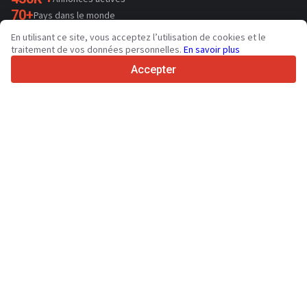
70+
Pays dans le monde
36
Langues prises en charge
En utilisant ce site, vous acceptez l’utilisation de cookies et le
traitement de vos données personnelles.
En savoir plus
4.7/5
Trustpilot
Accepter
Aux vendeurs
Services de promotion
Tarifs aux services payants du site
Assistance
Aux acheteurs
Avis sur les marques
Salons
Crédit-bail
Informations