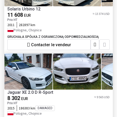
Solaris Urbino 12
11 608
≈ 13 374 USD
EUR
Prix HT
2011
282897 km
Pologne, Chojnice
GRUCHAŁA SPÓŁKA Z OGRANICZONĄ ODPOWIEDZIALNOŚCIĄ
Contacter le vendeur
Jaguar XE 2.0 D R-Sport
8 302
≈ 9 565 USD
EUR
Prix HT
2015
186383 km
DAMAGED
Pologne, Chojnice