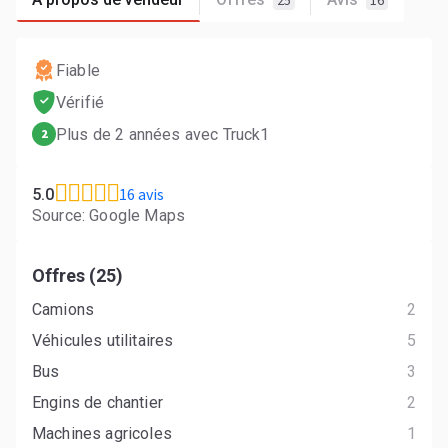
25
16
Fiable
Vérifié
Plus de 2 années avec Truck1
2
16 avis
5.0
Source: Google Maps
Offres (25)
Camions
2
Véhicules utilitaires
5
Bus
3
Engins de chantier
2
Machines agricoles
1