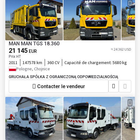
MAN MAN TGS 18.360
21 145
≈ 24 362 USD
EUR
Prix HT
2011
147578 km
360 CV
Capacité de chargement:
5680 kg
Pologne, Chojnice
GRUCHAŁA SPÓŁKA Z OGRANICZONĄ ODPOWIEDZIALNOŚCIĄ
Contacter le vendeur