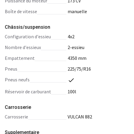
puissance du moteur
173 CV
boîte de vitesse
manuelle
Châssis/suspension
configuration d'essieu
4x2
nombre d'essieux
2-essieu
empattement
4350 mm
pneus
225/75/R16
pneus neufs
réservoir de carburant
100l
Carrosserie
carrosserie
VULCAN 882
Supplementaire