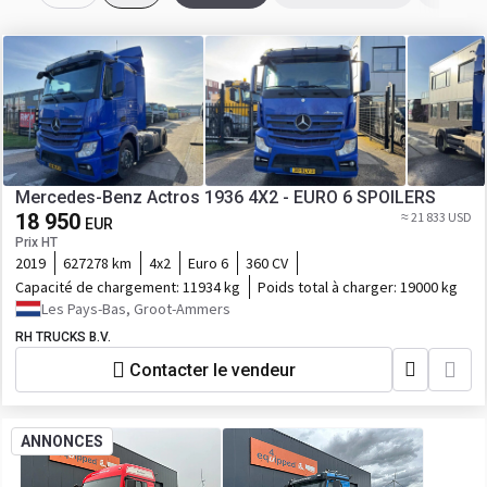
Mercedes-Benz Actros 1936 4X2 - EURO 6 SPOILERS
18 950
≈ 21 833 USD
EUR
Prix HT
2019
627278 km
4x2
Euro 6
360 CV
Capacité de chargement:
11934 kg
Poids total à charger:
19000 kg
Les Pays-Bas, Groot-Ammers
RH TRUCKS B.V.
Contacter le vendeur
ANNONCES