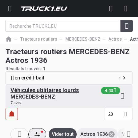
Tracteurs routiers
MERCEDES-BENZ
Actros
Act
Tracteurs routiers MERCEDES-BENZ
Actros 1936
Résultats trouvés:
1
en crédit-bail
1
Véhicules utilitaires lourds
4.43
MERCEDES-BENZ
7 avis
20
Vider tout
Actros 1936
MERCE