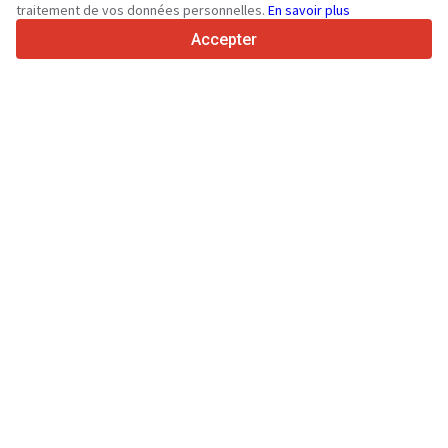
traitement de vos données personnelles.
En savoir plus
4.7/5
Trustpilot
Accepter
Aux vendeurs
Services de promotion
Tarifs aux services payants du site
Assistance
Aux acheteurs
Avis sur les marques
Salons
Crédit-bail
Informations
À propos de Truck1
Blog