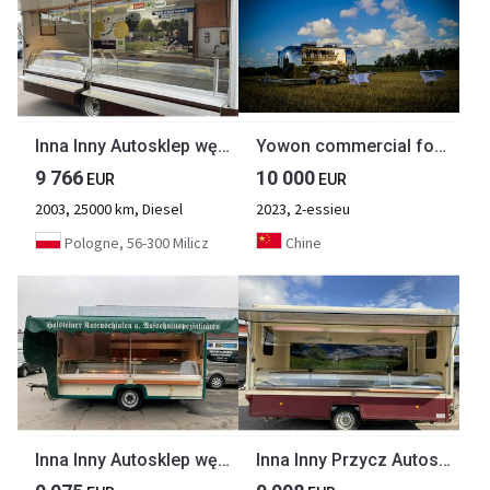
Inna Inny Autosklep wędlin Gastronomiczna food truck foodtruck sklep Borco 200
Yowon commercial food vending trailer Airstream type food truck
9 766
10 000
EUR
EUR
2003, 25000 km, Diesel
2023, 2-essieu
Pologne, 56-300 Milicz
Chine
Inna Inny Autosklep wędlin Gastronomiczna food truck foodtruck sklep bar 2000
Inna Inny Przycz Autosklep wędlin Gastronomiczna food truck foodtruck sklep 20