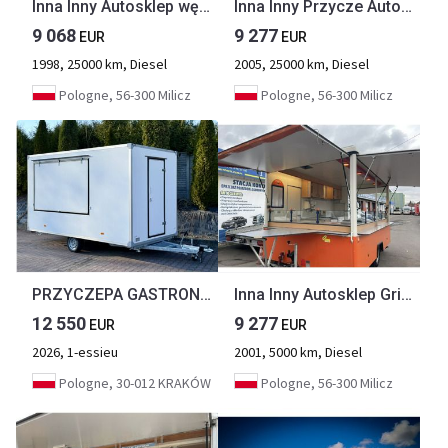
Inna Inny Autosklep wędlin Gastronomiczna food truck foodtruck sklep Klima199
Inna Inny Przycze Autosklep wędli Gastronomiczna food truck foodtruck sklep 20
9 068
9 277
EUR
EUR
1998, 25000 km, Diesel
2005, 25000 km, Diesel
Pologne, 56-300 Milicz
Pologne, 56-300 Milicz
PRZYCZEPA GASTRONOMICZNA 4 m | Wyposażona | 230V/400V | Equipped trailer
Inna Inny Autosklep Grill przyczepa Gastronomiczny Food Truck Foodtruck sklep
12 550
9 277
EUR
EUR
2026, 1-essieu
2001, 5000 km, Diesel
Pologne, 30-012 KRAKÓW
Pologne, 56-300 Milicz