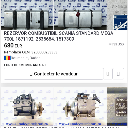
REZERVOR COMBUSTIBIL SCANIA STANDARD MEGA
700L 1871192, 2535684, 1517309
680
≈ 783 USD
EUR
Remplace OEM:
8200000258858
Roumanie, Badon
EURO DEZMEMBRARI S.R.L.
Contacter le vendeur