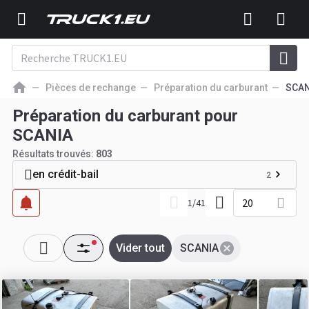
Pièces de rechange
Préparation du carburant
SCAN
Préparation du carburant pour
SCANIA
Résultats trouvés:
803
en crédit-bail
2
20
1
/
41
Vider tout
SCANIA