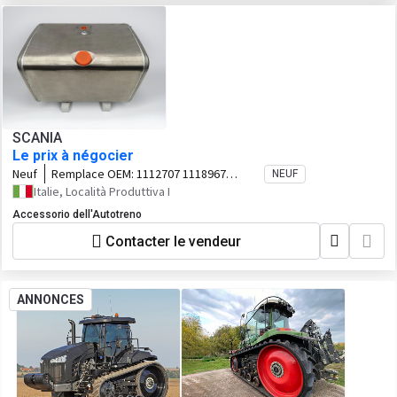
SCANIA
Le prix à négocier
Neuf
Remplace OEM:
1112707 1118967
NEUF
1377344 1430731 1515052 1544778
Italie, Località Produttiva I
1878319
Accessorio dell'Autotreno
Contacter le vendeur
ANNONCES