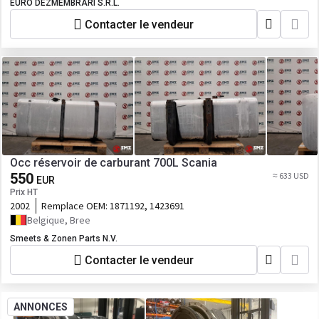
EURO DEZMEMBRARI S.R.L.
Contacter le vendeur
Occ réservoir de carburant 700L Scania
550
≈ 633 USD
EUR
Prix HT
2002
Remplace OEM:
1871192, 1423691
Belgique, Bree
Smeets & Zonen Parts N.V.
Contacter le vendeur
ANNONCES