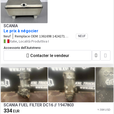
SCANIA
Le prix à négocier
Neuf
Remplace OEM:
1361698 1424271
NEUF
1902142 2371389
Italie, Località Produttiva I
Accessorio dell'Autotreno
Contacter le vendeur
SCANIA FUEL FILTER DC16 // 1947803
334
≈ 384 USD
EUR