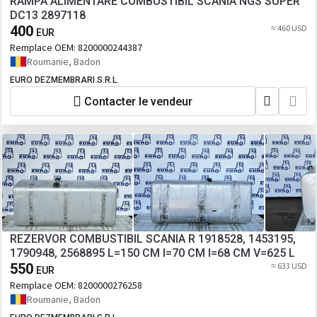
RAMPA ALIMENTARE COMBUSTIBIL SCANIA NGS SUPER
DC13 2897118
400
≈ 460 USD
EUR
Remplace OEM:
8200000244387
Roumanie, Badon
EURO DEZMEMBRARI S.R.L.
Contacter le vendeur
REZERVOR COMBUSTIBIL SCANIA R 1918528, 1453195,
1790948, 2568895 L=150 CM l=70 CM I=68 CM V=625 L
550
≈ 633 USD
EUR
Remplace OEM:
8200000276258
Roumanie, Badon