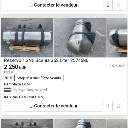
Contacter le vendeur
Réservoir GNL Scania 352 Liter 2574686
2 250
≈ 2 592 USD
EUR
Prix HT
2019
Adapté à modèles:
Scania
Remplace OEM:
2574686,2745574,2782051,2859387
Les Pays-Bas, Veghel
BAS PARTS & TYRES B.V.
Contacter le vendeur