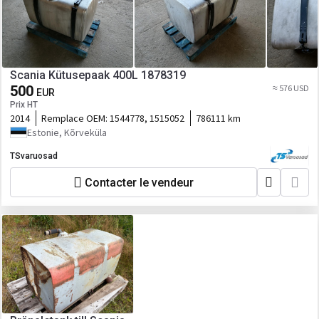
Scania Kütusepaak 400L 1878319
500
≈ 576 USD
EUR
Prix HT
2014
Remplace OEM:
1544778, 1515052
786111 km
Estonie, Kõrveküla
TSvaruosad
Contacter le vendeur