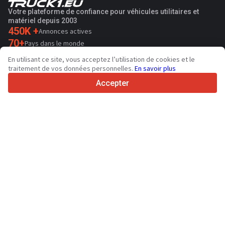
Votre plateforme de confiance pour véhicules utilitaires et
matériel depuis 2003
450K +
Annonces actives
70+
Pays dans le monde
36
Langues prises en charge
En utilisant ce site, vous acceptez l’utilisation de cookies et le
traitement de vos données personnelles.
En savoir plus
4.7/5
Trustpilot
Accepter
Aux vendeurs
Services de promotion
Tarifs aux services payants du site
Assistance
Aux acheteurs
Avis sur les marques
Salons