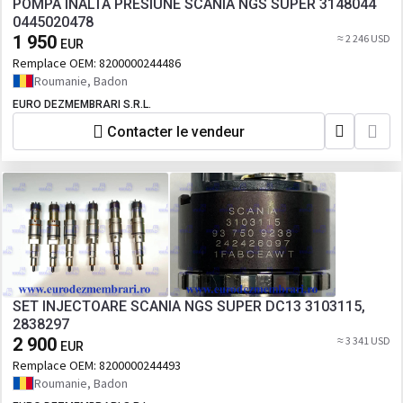
POMPA INALTA PRESIUNE SCANIA NGS SUPER 3148044
0445020478
1 950
≈ 2 246 USD
EUR
Remplace OEM:
8200000244486
Roumanie, Badon
EURO DEZMEMBRARI S.R.L.
Contacter le vendeur
SET INJECTOARE SCANIA NGS SUPER DC13 3103115,
2838297
2 900
≈ 3 341 USD
EUR
Remplace OEM:
8200000244493
Roumanie, Badon