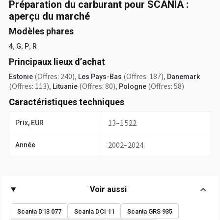
Préparation du carburant pour SCANIA :
aperçu du marché
Modèles phares
,
,
,
4
G
P
R
Principaux lieux d’achat
(Offres: 240)
,
(Offres: 187)
,
Estonie
Les Pays-Bas
Danemark
(Offres: 113)
,
(Offres: 80)
,
(Offres: 58)
Lituanie
Pologne
Caractéristiques techniques
13–1 522
Prix, EUR
2002–2024
Année
Voir aussi
Scania D13 077
Scania DCI 11
Scania GRS 935