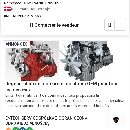
Remplace OEM:
1947803 2052851
2085147 2094502 2163024 2266723
Danemark, Tappernøje
2382909 2545768 2422110
KNL TRUCKPARTS ApS
Contacter le vendeur
ANNONCES
Régénération de moteurs et solutions OEM pour tous
les secteurs
En tant que fabricant de confiance, nous proposons la
reconstruction de moteurs de haute précision, un service spécialisé
et la livraison mondiale de moteurs neufs et reconditionnés
ENTECH SERVICE SPÓŁKA Z OGRANICZONĄ
ODPOWIEDZIALNOŚCIĄ