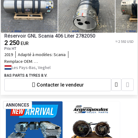
Réservoir GNL Scania 406 Liter 2782050
2 250
≈ 2 592 USD
EUR
Prix HT
2019
Adapté à modèles:
Scania
Remplace OEM:
2782050,2859386,2574685,2745573
Les Pays-Bas, Veghel
BAS PARTS & TYRES B.V.
Contacter le vendeur
ANNONCES