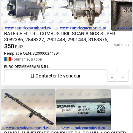
BATERIE FILTRU COMBUSTIBIL SCANIA NGS SUPER
3082386, 2848227, 2901448, 2901449, 3183876,
3206766, 3206768, 2975794
350
≈ 403 USD
EUR
Remplace OEM:
8200000244394
Roumanie, Badon
EURO DEZMEMBRARI S.R.L.
Contacter le vendeur