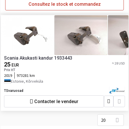
Consultez le stock et commandez
Scania Akukasti kandur 1933443
25
≈ 28 USD
EUR
Prix HT
2019
973281 km
Estonie, Kõrveküla
TSvaruosad
Contacter le vendeur
20