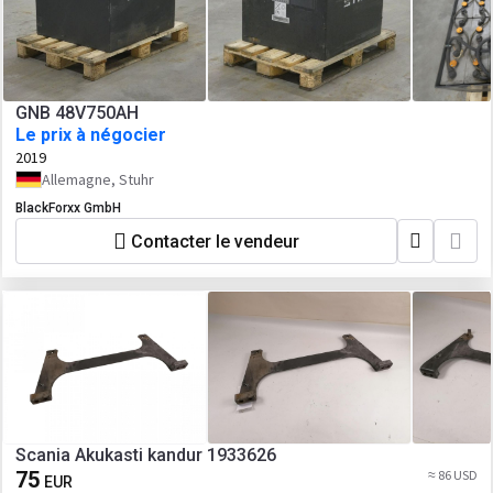
GNB 48V750AH
Le prix à négocier
2019
Allemagne, Stuhr
BlackForxx GmbH
Contacter le vendeur
Scania Akukasti kandur 1933626
75
≈ 86 USD
EUR