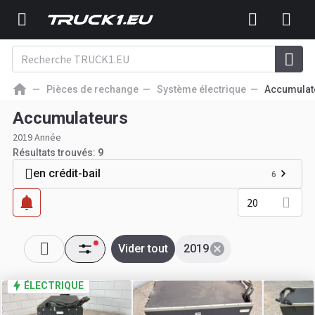
Pièces de rechange
Système électrique
Accumulat
Accumulateurs
2019 Année
Résultats trouvés:
9
en crédit-bail
6
20
Vider tout
2019
ÉLECTRIQUE