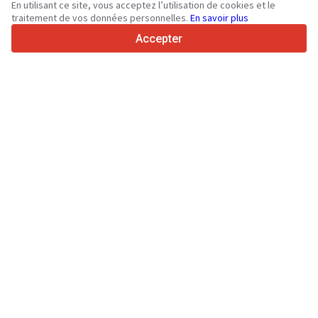
En utilisant ce site, vous acceptez l’utilisation de cookies et le
traitement de vos données personnelles.
En savoir plus
4.7/5
Trustpilot
Accepter
Aux vendeurs
Services de promotion
Tarifs aux services payants du site
Assistance
Aux acheteurs
Avis sur les marques
Salons
Crédit-bail
Informations
À propos de Truck1
Blog