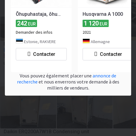
Õhupuhastaja, õhupuhasti Ermator A25
Husqvarna A 1000
242
1 120
EUR
EUR
Demander des infos
2021
Estonie, RAKVERE
Allemagne
Ingersoll Rand D480IN-A Refrigerated air dryer
Le prix à négocier
Contacter
Contacter
Royaume-Uni, Harlow
Used Food Machinery Limited
Contacter le vendeur
Vous pouvez également placer une
annonce de
recherche
et nous enverrons votre demande à des
milliers de vendeurs.
Daikin ERQ200A7W1B Condensing unit