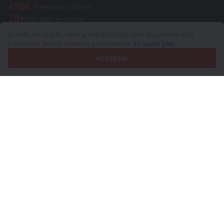
450K +
Annonces actives
70+
Pays dans le monde
36
Langues prises en charge
En utilisant ce site, vous acceptez l’utilisation de cookies et le
traitement de vos données personnelles.
En savoir plus
4.7/5
Trustpilot
Accepter
Aux vendeurs
Services de promotion
Tarifs aux services payants du site
Assistance
Aux acheteurs
Avis sur les marques
Salons
Crédit-bail