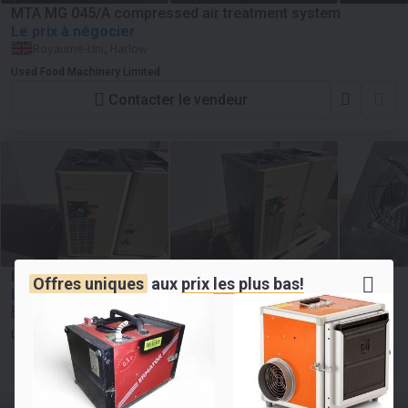
MTA MG 045/A compressed air treatment system
Le prix à négocier
Royaume-Uni, Harlow
Used Food Machinery Limited
Contacter le vendeur
Ingersoll Rand D480IN-A Refrigerated air dryer
Offres uniques
aux
prix les plus bas!
Le prix à négocier
Royaume-Uni, Harlow
Used Food Machinery Limited
Contacter le vendeur