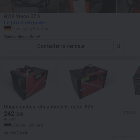
GWK Weco 07 A
Le prix à négocier
Allemagne, Dorsten
Markus Hirsch GmbH
Contacter le vendeur
Õhupuhastaja, õhupuhasti Ermator A25
242
≈ 278 USD
EUR
Prix HT
Estonie, Rakvere
KK-RIDEEN OÜ