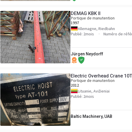
DEMAG KBK II
Portique de manutention
1997
Allemagne, Riedbahn
Publié: 2mois
Numéro de réfé
Jürgen Neydorff
Electric Overhead Crane 10T
Portique de manutention
2012
Lituanie, Avižieniai
Publié: 2mois
Baltic Machinery, UAB