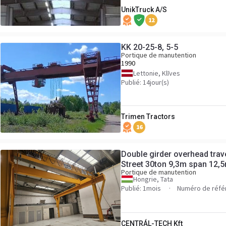
UnikTruck A/S
12
KK 20-25-8, 5-5
Portique de manutention
1990
Lettonie, Klīves
Publié: 14jour(s)
Trimen Tractors
16
Double girder overhead trav
Street 30ton 9,3m span 12,
Portique de manutention
Hongrie, Tata
Publié: 1mois
Numéro de réfé
CENTRÁL-TECH Kft