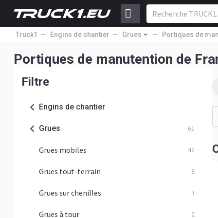
Truck1
Engins de chantier
Grues
Portiques de man
Portiques de manutention de Fra
Filtre
Engins de chantier
Grues
61
O
Grues mobiles
42
Grues tout-terrain
8
Grues sur chenilles
3
Grues à tour
2