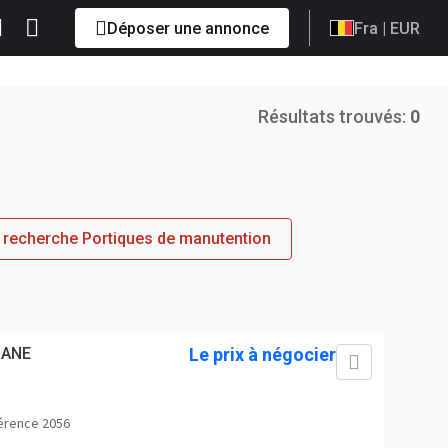
Déposer une annonce
Fra
| EUR
Résultats trouvés:
0
recherche Portiques de manutention
RANE
Le prix à négocier
érence 2056