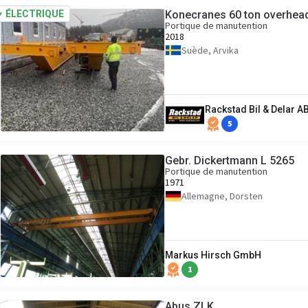
ÉLECTRIQUE
Konecranes 60 ton overhead
Portique de manutention
2018
Suède, Arvika
Rackstad Bil & Delar A
5
Gebr. Dickertmann L 5265
Portique de manutention
1971
Allemagne, Dorsten
Markus Hirsch GmbH
1
Abus ZLK