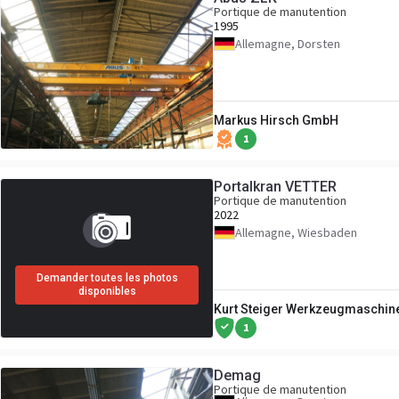
Portique de manutention
1995
Allemagne, Dorsten
Markus Hirsch GmbH
1
Portalkran VETTER
Portique de manutention
2022
Allemagne, Wiesbaden
Demander toutes les photos
disponibles
Kurt Steiger Werkzeugmaschi
1
Demag
Portique de manutention