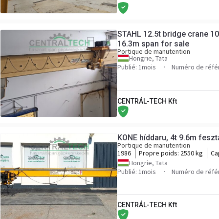
STAHL 12.5t bridge crane 10
16.3m span for sale
Portique de manutention
Hongrie, Tata
Publié: 1mois
Numéro de réfé
CENTRÁL-TECH Kft
KONE híddaru, 4t 9.6m feszt
Portique de manutention
1986
Propre poids:
2550 kg
Ca
Hongrie, Tata
Publié: 1mois
Numéro de réfé
CENTRÁL-TECH Kft