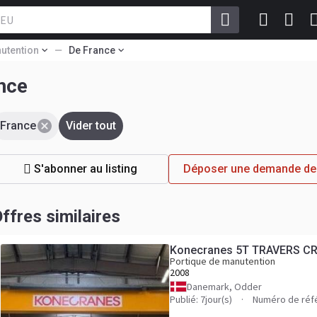
utention
De France
nce
France
Vider tout
S'abonner au listing
Déposer une demande de 
ffres similaires
Konecranes 5T TRAVERS C
Portique de manutention
2008
Danemark, Odder
Publié: 7jour(s)
Numéro de réf