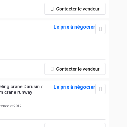
Contacter le vendeur
Le prix à négocier
Contacter le vendeur
eling crane Darusín /
Le prix à négocier
5m crane runway
rence ct2012