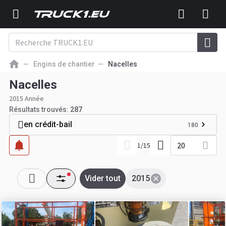
Engins de chantier
Nacelles
Nacelles
2015 Année
Résultats trouvés:
287
en crédit-bail
180
20
1
/
15
Vider tout
2015