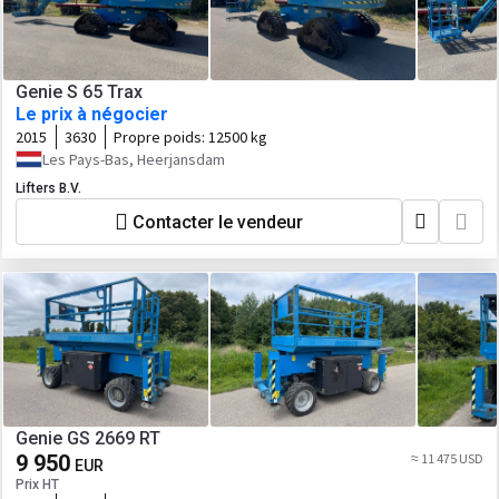
Genie S 65 Trax
Le prix à négocier
2015
3630
Propre poids:
12500 kg
Les Pays-Bas, Heerjansdam
Lifters B.V.
Contacter le vendeur
Genie GS 2669 RT
9 950
≈ 11 475 USD
EUR
Prix HT