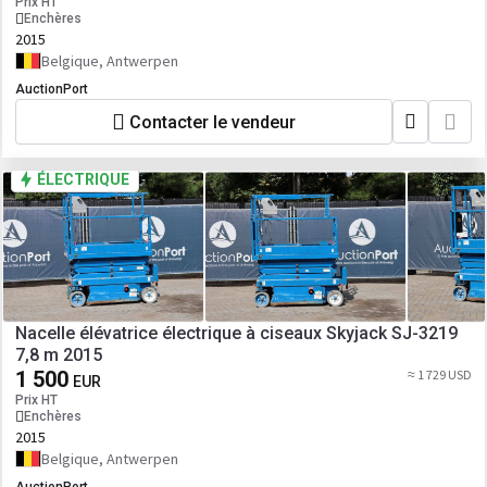
Prix HT
Enchères
2015
Belgique, Antwerpen
AuctionPort
Contacter le vendeur
ÉLECTRIQUE
Nacelle élévatrice électrique à ciseaux Skyjack SJ-3219
7,8 m 2015
1 500
≈ 1 729 USD
EUR
Prix HT
Enchères
2015
Belgique, Antwerpen