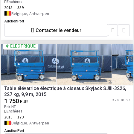
Enchères
2015
339
Belgique, Antwerpen
AuctionPort
Contacter le vendeur
ÉLECTRIQUE
Table élévatrice électrique à ciseaux Skyjack SJIII-3226,
227 kg, 9,9 m, 2015
1 750
≈ 2 018 USD
EUR
Prix HT
Enchères
2015
179
Belgique, Antwerpen
AuctionPort