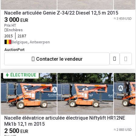
Nacelle articulée Genie Z-34/22 Diesel 12,5 m 2015
3 000
≈ 3 459 USD
EUR
Prix HT
Enchères
2015
2187
Belgique, Antwerpen
AuctionPort
Contacter le vendeur
ÉLECTRIQUE
Nacelle élévatrice articulée électrique Niftylift HR12NE
Mk1b 12,1 m 2015
2 500
≈ 2 883 USD
EUR