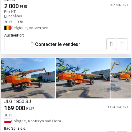
2 000
≈ 2 306 USD
EUR
Prix HT
Enchères
2015
378
Belgique, Antwerpen
AuctionPort
Contacter le vendeur
JLG 1850 SJ
169 000
≈ 194 904 USD
EUR
2015
Pologne, Kostrzyn nad Odra
Bac Sp. z o.o.