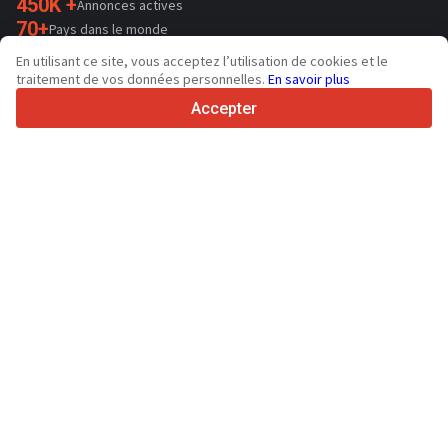
450K +
Annonces actives
70+
Pays dans le monde
36
Langues prises en charge
En utilisant ce site, vous acceptez l’utilisation de cookies et le
traitement de vos données personnelles.
En savoir plus
4.7/5
Trustpilot
Accepter
Aux vendeurs
Services de promotion
Tarifs aux services payants du site
Assistance
Aux acheteurs
Avis sur les marques
Salons
Crédit-bail
Informations