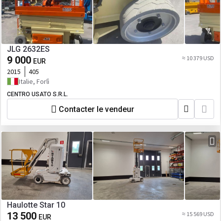
JLG 2632ES
9 000
≈ 10 379 USD
EUR
2015
405
Italie, Forlì
CENTRO USATO S.R.L.
Contacter le vendeur
Haulotte Star 10
13 500
≈ 15 569 USD
EUR