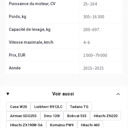
25–164
Puissance du moteur, CV
305–16 300
Poids, kg
200–697
Capacité de levage, kg
4–6
Vitesse maximale, km/h
1 000–79 000
Prix, EUR
2015–2015
Année
Voir aussi
Case W20
Liebherr R912LC
Tadano TG
Airman SDG25S
Dino 120t
Bobcat 533
Hitachi ZN220
Hitachi ZX190W-5A
Komatsu PW9
Hitachi 460