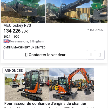
McCloskey R70
134 226
≈ 154 652 USD
EUR
2024
900
Royaume-Uni, Billingham
OMNIA MACHINERY UK LIMITED
Contacter le vendeur
ANNONCES
Fournisseur de confiance d’engins de chantier