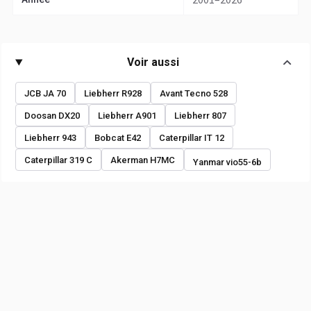
Voir aussi
JCB JA 70
Liebherr R928
Avant Tecno 528
Doosan DX20
Liebherr A901
Liebherr 807
Liebherr 943
Bobcat E42
Caterpillar IT 12
Caterpillar 319 C
Akerman H7MC
Yanmar vio55-6b