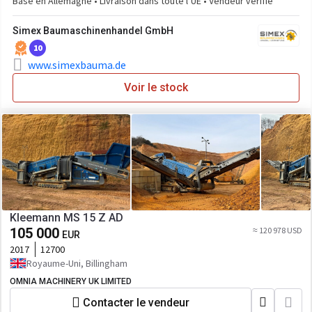
Basé en Allemagne • Livraison dans toute l’UE • Vendeur vérifié
Simex Baumaschinenhandel GmbH
10
www.simexbauma.de
Voir le stock
Kleemann MS 15 Z AD
105 000
≈ 120 978 USD
EUR
2017
12700
Royaume-Uni, Billingham
OMNIA MACHINERY UK LIMITED
Contacter le vendeur