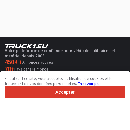
Votre plateforme de confiance pour véhicules utilitaires et
matériel depuis 2003
450K +
Annonces actives
70+
Pays dans le monde
36
Langues prises en charge
En utilisant ce site, vous acceptez l’utilisation de cookies et le
traitement de vos données personnelles.
En savoir plus
4.7/5
Trustpilot
Accepter
Aux vendeurs
Services de promotion
Tarifs aux services payants du site