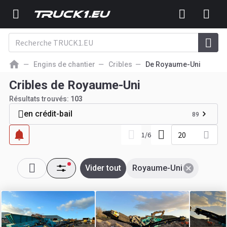
Engins de chantier
Cribles
De Royaume-Uni
Cribles de Royaume-Uni
Résultats trouvés:
103
en crédit-bail
89
20
1
/
6
Vider tout
Royaume-Uni