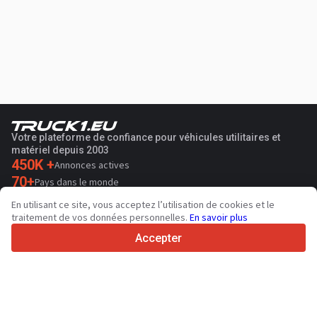
Votre plateforme de confiance pour véhicules utilitaires et
matériel depuis 2003
450K +
Annonces actives
70+
Pays dans le monde
36
Langues prises en charge
En utilisant ce site, vous acceptez l’utilisation de cookies et le
traitement de vos données personnelles.
En savoir plus
4.7/5
Trustpilot
Accepter
Aux vendeurs
Contacter
Services de promotion
Tarifs aux services payants du site