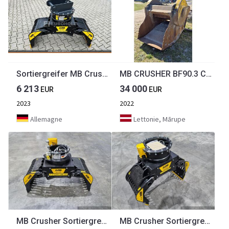
Sortiergreifer MB Crusher MB-G450 MS03 3,5-5,5 t Sortiergreifer MB Crusher MB-G450 MS03 3,5-5,5 t
MB CRUSHER BF90.3 Crusher bucket with magnet
6 213
34 000
EUR
EUR
2023
2022
Allemagne
Lettonie, Mārupe
MB Crusher Sortiergreifer MB-G350 Anbauklasse 1,3 - 2,6 t
MB Crusher Sortiergreifer MB-G450 Anbauklasse 3,0 - 6,0 t