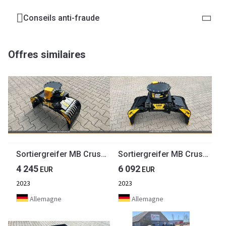
Conseils anti-fraude
Offres similaires
Sortiergreifer MB Crusher MB-G350 S4 1,3 - 2,6 t Sortiergreifer MB Crusher MB-G350 S4 1,3 - 2,6 t
Sortiergreifer MB Crusher MB-G450 S4 3,5-5,5 t Sortiergreifer MB Crusher MB-G450 S4 3,5-5,5 t
4 245
6 092
EUR
EUR
2023
2023
Allemagne
Allemagne