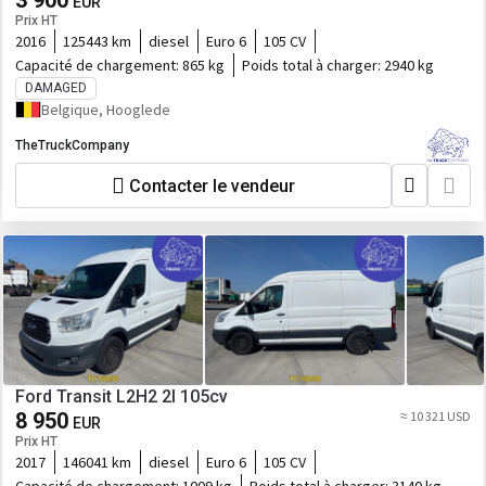
3 900
EUR
Prix HT
2016
125443 km
diesel
Euro 6
105 CV
Capacité de chargement:
865 kg
Poids total à charger:
2940 kg
DAMAGED
Belgique, Hooglede
TheTruckCompany
Contacter le vendeur
Ford Transit L2H2 2l 105cv
8 950
≈ 10 321 USD
EUR
Prix HT
2017
146041 km
diesel
Euro 6
105 CV