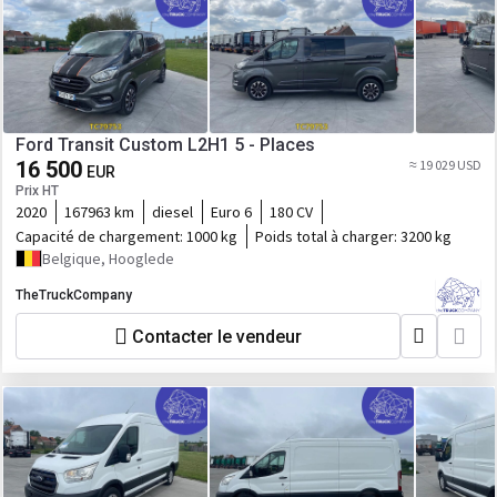
Ford Transit Custom L2H1 5 - Places
16 500
≈ 19 029 USD
EUR
Prix HT
2020
167963 km
diesel
Euro 6
180 CV
Capacité de chargement:
1000 kg
Poids total à charger:
3200 kg
Belgique, Hooglede
TheTruckCompany
Contacter le vendeur