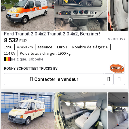
Ford Transit 2.0 4x2 Transit 2.0 4x2, Benziner!
8 532
≈ 9 839 USD
EUR
1996
47460 km
essence
Euro 1
Nombre de siéges:
6
114 CV
Poids total à charger:
2900 kg
Belgique, Jabbeke
RONNY SCHOUTTEET TRUCKS BV
Contacter le vendeur