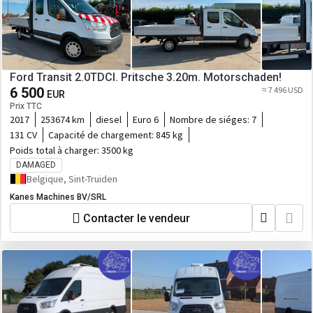
Ford Transit 2.0TDCI. Pritsche 3.20m. Motorschaden!
6 500
≈ 7 496 USD
EUR
Prix TTC
2017
253674 km
diesel
Euro 6
Nombre de siéges:
7
131 CV
Capacité de chargement:
845 kg
Poids total à charger:
3500 kg
DAMAGED
Belgique, Sint-Truiden
Kanes Machines BV/SRL
Contacter le vendeur