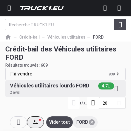
Crédit-bail
Véhicules utilitaires
FORD
Crédit-bail des Véhicules utilitaires
FORD
Résultats trouvés:
609
à vendre
839
Véhicules utilitaires lourds FORD
4.7
2 avis
20
1
/
31
Vider tout
FORD