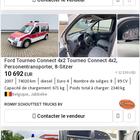
Ford Tourneo Connect 4x2 Tourneo Connect 4x2,
Personentransporter, 8-Sitzer
10 692
≈ 12 330 USD
EUR
2007
74020 km
diesel
Euro 4
Nombre de siéges:
8
89 CV
Capacité de chargement:
671 kg
Poids total à charger:
2340 kg
Belgique, Jabbeke
RONNY SCHOUTTEET TRUCKS BV
Contacter le vendeur