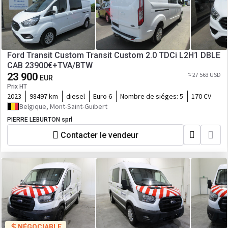
Ford Transit Custom Transit Custom 2.0 TDCi L2H1 DBLE
CAB 23900€+TVA/BTW
23 900
≈ 27 563 USD
EUR
Prix HT
2023
98497 km
diesel
Euro 6
Nombre de siéges:
5
170 CV
Belgique, Mont-Saint-Guibert
PIERRE LEBURTON sprl
Contacter le vendeur
NÉGOCIABLE