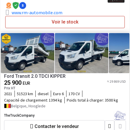
5
www.rm-automobile.com
Voir le stock
Ford Transit 2.0 TDCI KIPPER
25 900
≈ 29 869 USD
EUR
Prix HT
2021
51523 km
diesel
Euro 6
170 CV
Capacité de chargement:
1394 kg
Poids total à charger:
3500 kg
Belgique, Hooglede
TheTruckCompany
Contacter le vendeur