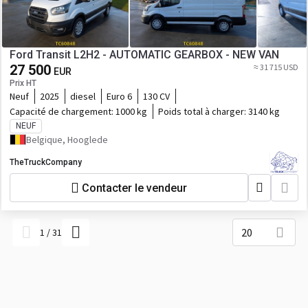
Ford Transit L2H2 - AUTOMATIC GEARBOX - NEW VAN
27 500
≈ 31 715 USD
EUR
Prix HT
Neuf
2025
diesel
Euro 6
130 CV
Capacité de chargement:
1000 kg
Poids total à charger:
3140 kg
NEUF
Belgique, Hooglede
TheTruckCompany
Contacter le vendeur
20
1
/
31