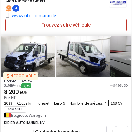
Auto Riemann GmbH
4
www.auto-riemann.de
Trouvez votre véhicule
NÉGOCIABLE
FORD TRANSIT
≈ 9 456 USD
8 900
-7,9%
EUR
8 200
EUR
Prix HT
2023
61617 km
diesel
Euro 6
Nombre de siéges:
7
168 CV
DAMAGED
Belgique, Waregem
DIDIER AUTOHANDEL NV
Contacter le vendeur