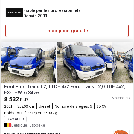
Fiable par les professionnels
Depuis 2003
Inscription gratuite
Ford Ford Transit 2,0 TDE 4x2 Ford Transit 2,0 TDE 4x2,
EX-THW, 6 Sitze
8 532
≈ 9 839 USD
EUR
2001
35200 km
diesel
Nombre de siéges:
6
85 CV
Poids total à charger:
3500 kg
DAMAGED
Belgique, Jabbeke