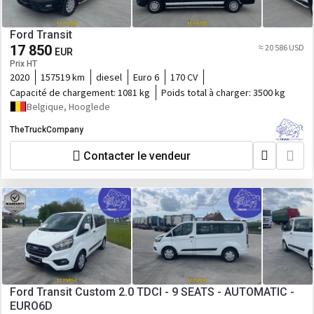
Ford Transit
17 850
≈ 20 586 USD
EUR
Prix HT
2020
157519 km
diesel
Euro 6
170 CV
Capacité de chargement:
1081 kg
Poids total à charger:
3500 kg
Belgique, Hooglede
TheTruckCompany
Contacter le vendeur
Ford Transit Custom 2.0 TDCI - 9 SEATS - AUTOMATIC -
EURO6D