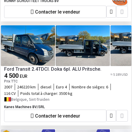
RONNY SCHOUTTEET TRUCKS BV
Contacter le vendeur
Ford Transit 2.4TDCI. Doka 6pl. ALU Pritsche.
4 500
≈ 5 189 USD
EUR
Prix TTC
2007
246220 km
diesel
Euro 4
Nombre de siéges:
6
116 CV
Poids total à charger:
3500 kg
Belgique, Sint-Truiden
Kanes Machines BV/SRL
Contacter le vendeur