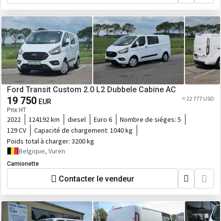
Ford Transit Custom 2.0 L2 Dubbele Cabine AC
19 750
≈ 22 777 USD
EUR
Prix HT
2022
124192 km
diesel
Euro 6
Nombre de siéges:
5
129 CV
Capacité de chargement:
1040 kg
Poids total à charger:
3200 kg
Belgique, Vuren
Camionette
Contacter le vendeur