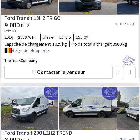
Ford Transit L3H2 FRIGO
9 000
≈ 10 379 USD
EUR
Prix HT
2016
288876 km
diesel
Euro 5
155 CV
Capacité de chargement:
1029 kg
Poids total à charger:
3500 kg
Belgique, Hooglede
TheTruckCompany
Contacter le vendeur
Ford Transit 290 L2H2 TREND
≈ 4 497 USD