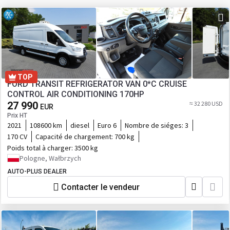
TOP
FORD TRANSIT REFRIGERATOR VAN 0*C CRUISE
CONTROL AIR CONDITIONING 170HP
27 990
≈ 32 280 USD
EUR
Prix HT
2021
108600 km
diesel
Euro 6
Nombre de siéges:
3
170 CV
Capacité de chargement:
700 kg
Poids total à charger:
3500 kg
Pologne, Wałbrzych
AUTO-PLUS DEALER
Contacter le vendeur