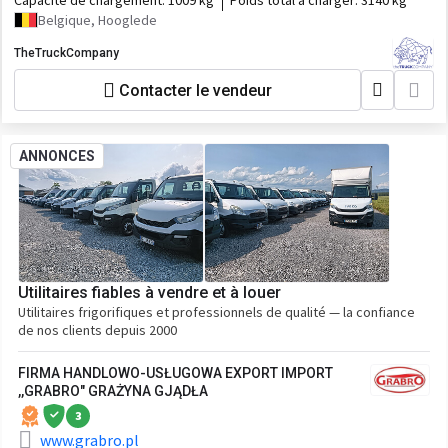
Capacité de chargement:
1009 kg
Poids total à charger:
3140 kg
Belgique, Hooglede
TheTruckCompany
Contacter le vendeur
ANNONCES
Utilitaires fiables à vendre et à louer
Utilitaires frigorifiques et professionnels de qualité — la confiance
de nos clients depuis 2000
FIRMA HANDLOWO-USŁUGOWA EXPORT IMPORT
,,GRABRO" GRAŻYNA GJĄDŁA
3
www.grabro.pl