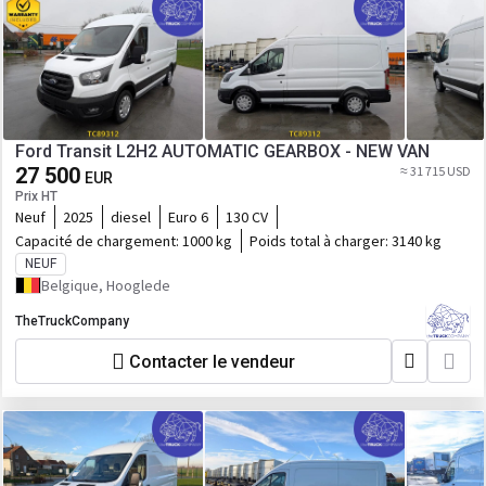
Ford Transit L2H2 AUTOMATIC GEARBOX - NEW VAN
27 500
≈ 31 715 USD
EUR
Prix HT
Neuf
2025
diesel
Euro 6
130 CV
Capacité de chargement:
1000 kg
Poids total à charger:
3140 kg
NEUF
Belgique, Hooglede
TheTruckCompany
Contacter le vendeur