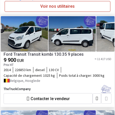
Voir nos utilitaires
Ford Transit Transit kombi 130.35 9 places
9 900
≈ 11 417 USD
EUR
Prix HT
2014
226853 km
diesel
130 CV
Capacité de chargement:
1025 kg
Poids total à charger:
3000 kg
Belgique, Hooglede
TheTruckCompany
Contacter le vendeur