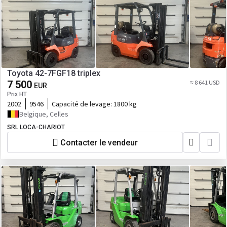
Toyota 42-7FGF18 triplex
7 500
≈ 8 641 USD
EUR
Prix HT
2002
9546
Capacité de levage:
1800 kg
Belgique, Celles
SRL LOCA-CHARIOT
Contacter le vendeur