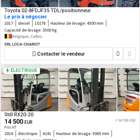
Toyota 02-8FDJF35 TDL/positionneur
Le prix à négocier
2017
diesel
10278
Hauteur de levage:
4500 mm
Capacité de levage:
3500 kg
Belgique, Celles
SRL LOCA-CHARIOT
Contacter le vendeur
ÉLECTRIQUE
Still RX20-20
14 500
≈ 16 706 USD
EUR
Prix HT
2016
électrique
4241
Hauteur de levage:
5065 mm