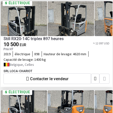
ÉLECTRIQUE
Still RX20-14C triplex 897 heures
10 500
≈ 12 097 USD
EUR
Prix HT
2019
électrique
898
Hauteur de levage:
4620 mm
Capacité de levage:
1400 kg
Belgique, Celles
SRL LOCA-CHARIOT
Contacter le vendeur
ÉLECTRIQUE