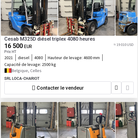
Cesab M325D diésel triplex 4080 heures
16 500
≈ 19 010 USD
EUR
Prix HT
2021
diesel
4080
Hauteur de levage:
4600 mm
Capacité de levage:
2500 kg
Belgique, Celles
SRL LOCA-CHARIOT
Contacter le vendeur