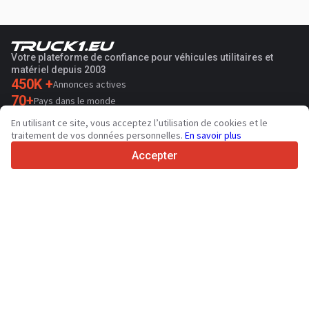
Votre plateforme de confiance pour véhicules utilitaires et
matériel depuis 2003
450K +
Annonces actives
70+
Pays dans le monde
36
Langues prises en charge
En utilisant ce site, vous acceptez l’utilisation de cookies et le
traitement de vos données personnelles.
En savoir plus
4.7/5
Trustpilot
Accepter
Aux vendeurs
Services de promotion
Tarifs aux services payants du site
Assistance
Aux acheteurs
Avis sur les marques