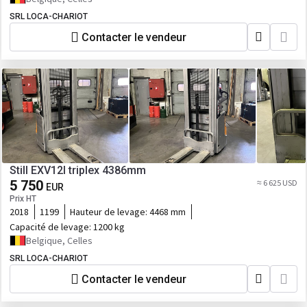
SRL LOCA-CHARIOT
Contacter le vendeur
Still EXV12I triplex 4386mm
5 750
≈ 6 625 USD
EUR
Prix HT
2018
1199
Hauteur de levage:
4468 mm
Capacité de levage:
1200 kg
Belgique, Celles
SRL LOCA-CHARIOT
Contacter le vendeur