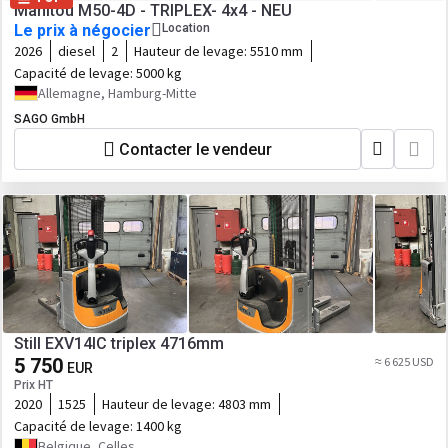
Manitou M50-4D - TRIPLEX- 4x4 - NEU
Le prix à négocier
Location
2026
diesel
2
Hauteur de levage:
5510 mm
Capacité de levage:
5000 kg
Allemagne, Hamburg-Mitte
SAGO GmbH
Contacter le vendeur
Still EXV14IC triplex 4716mm
5 750
≈ 6 625 USD
EUR
Prix HT
2020
1525
Hauteur de levage:
4803 mm
Capacité de levage:
1400 kg
Belgique, Celles