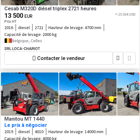
Cesab M320D diésel triplex 2721 heures
13 500
≈ 15 554 USD
EUR
Prix HT
2016
diesel
2721
Hauteur de levage:
4700 mm
Capacité de levage:
2000 kg
Belgique, Celles
SRL LOCA-CHARIOT
Contacter le vendeur
Manitou MT 1440
Le prix à négocier
2019
diesel
4010
Hauteur de levage:
14000 mm
Capacité de levage:
4000 kg