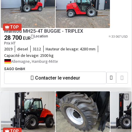
TOP
Manitou MH25-4T BUGGIE - TRIPLEX
28 700
Location
≈ 33 067 USD
EUR
Prix HT
2019
diesel
3112
Hauteur de levage:
4280 mm
Capacité de levage:
2500 kg
Allemagne, Hamburg-Mitte
SAGO GmbH
Contacter le vendeur
TOP