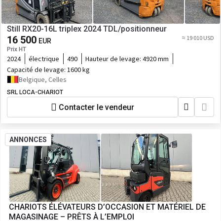
Still RX20-16L triplex 2024 TDL/positionneur
16 500
≈ 19 010 USD
EUR
Prix HT
2024
électrique
490
Hauteur de levage:
4920 mm
Capacité de levage:
1600 kg
Belgique, Celles
SRL LOCA-CHARIOT
Contacter le vendeur
ANNONCES
CHARIOTS ÉLÉVATEURS D’OCCASION ET MATÉRIEL DE
MAGASINAGE – PRÊTS À L’EMPLOI