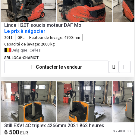
Linde H20T soucis moteur DAF Mol
Le prix à négocier
2011
GPL
Hauteur de levage:
4700 mm
Capacité de levage:
2000 kg
Belgique, Celles
SRL LOCA-CHARIOT
Contacter le vendeur
Still EXV14C triplex 4266mm 2021 862 heures
6 500
≈ 7 489 USD
EUR