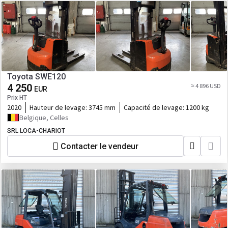
Toyota SWE120
4 250
≈ 4 896 USD
EUR
Prix HT
2020
Hauteur de levage:
3745 mm
Capacité de levage:
1200 kg
Belgique, Celles
SRL LOCA-CHARIOT
Contacter le vendeur