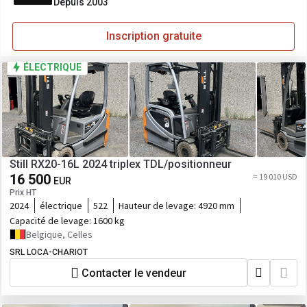
Depuis 2003
Inscription gratuite
ÉLECTRIQUE
Still RX20-16L 2024 triplex TDL/positionneur
16 500
≈ 19 010 USD
EUR
Prix HT
2024
électrique
522
Hauteur de levage:
4920 mm
Capacité de levage:
1600 kg
Belgique, Celles
SRL LOCA-CHARIOT
Contacter le vendeur