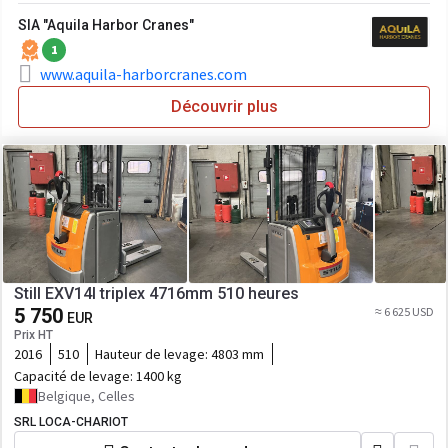
SIA "Aquila Harbor Cranes"
1
www.aquila-harborcranes.com
Découvrir plus
Still EXV14I triplex 4716mm 510 heures
5 750
≈ 6 625 USD
EUR
Prix HT
2016
510
Hauteur de levage:
4803 mm
Capacité de levage:
1400 kg
Belgique, Celles
SRL LOCA-CHARIOT