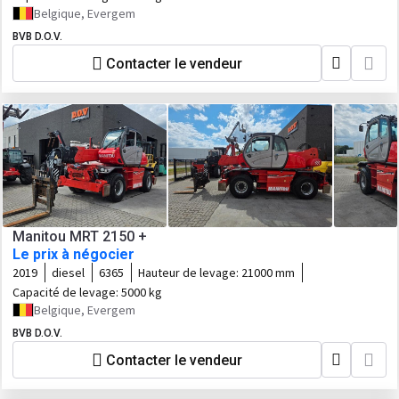
Belgique, Evergem
BVB D.O.V.
Contacter le vendeur
Manitou MRT 2150 +
Le prix à négocier
2019
diesel
6365
Hauteur de levage:
21000 mm
Capacité de levage:
5000 kg
Belgique, Evergem
BVB D.O.V.
Contacter le vendeur