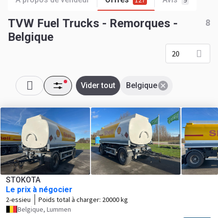
127
9
TVW Fuel Trucks - Remorques -
8
Belgique
20
Vider tout
Belgique
STOKOTA
Le prix à négocier
2-essieu
Poids total à charger:
20000 kg
Belgique, Lummen