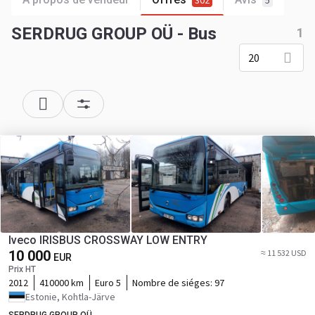
302
5
SERDRUG GROUP OÜ - Bus
1
20
Iveco IRISBUS CROSSWAY LOW ENTRY
10 000
≈ 11 532 USD
EUR
Prix HT
2012
410000 km
Euro 5
Nombre de siéges:
97
Estonie, Kohtla-Järve